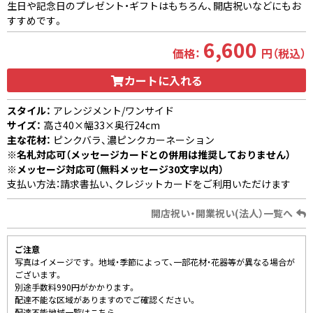
生日や記念日のプレゼント・ギフトはもちろん、開店祝いなどにもお
すすめです。
6,600
価格：
円（税込）
カートに入れる
スタイル：
アレンジメント/ワンサイド
サイズ：
高さ40×幅33×奥行24cm
主な花材：
ピンクバラ、濃ピンクカーネーション
※名札対応可（メッセージカードとの併用は推奨しておりません）
※メッセージ対応可（無料メッセージ30文字以内）
支払い方法：請求書払い、クレジットカードをご利用いただけます
開店祝い・開業祝い(法人）一覧へ
ご注意
写真はイメージです。 地域・季節によって、一部花材・花器等が異なる場合が
ございます。
別途手数料990円がかかります。
配達不能な区域がありますのでご確認ください。
配達不能地域一覧はこちら