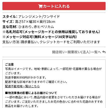
カートに入れる
スタイル：
アレンジメント/ワンサイド
サイズ：
高さ57×幅30×奥行18cm
主な花材：
ひまわり、赤ヒペリカム
※名札対応可（メッセージカードとの併用は推奨しておりません）
※メッセージ対応可（無料メッセージ30文字以内）
支払い方法：請求書払い、クレジットカードをご利用いただけます
開店祝い・開業祝い(法人）一覧へ
ご注意
写真はイメージです。 地域・季節によって、一部花材・花器等が異なる場合が
ございます。
別途手数料990円がかかります。
配達不能な区域がありますのでご確認ください。
配達不能地域一覧はこちら
■物流事情の影響によるお届けについて
・一部の商品において、商品内容の変更をさせていただきお届けする場合が
ございます。ご注文いただきましたお花の色合いに合わせた花店のおすすめ
商品をお届けいたします。