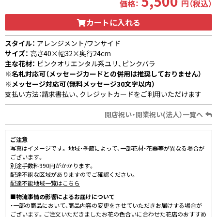
5,500
価格：
円（税込）
カートに入れる
スタイル：
アレンジメント/ワンサイド
サイズ：
高さ40×幅32×奥行24cm
主な花材：
ピンクオリエンタル系ユリ、ピンクバラ
※名札対応可（メッセージカードとの併用は推奨しておりません）
※メッセージ対応可（無料メッセージ30文字以内）
支払い方法：請求書払い、クレジットカードをご利用いただけます
開店祝い・開業祝い(法人）一覧へ
ご注意
写真はイメージです。 地域・季節によって、一部花材・花器等が異なる場合が
ございます。
別途手数料990円がかかります。
配達不能な区域がありますのでご確認ください。
配達不能地域一覧はこちら
■物流事情の影響によるお届けについて
・一部の商品において、商品内容の変更をさせていただきお届けする場合が
ございます。ご注文いただきましたお花の色合いに合わせた花店のおすすめ