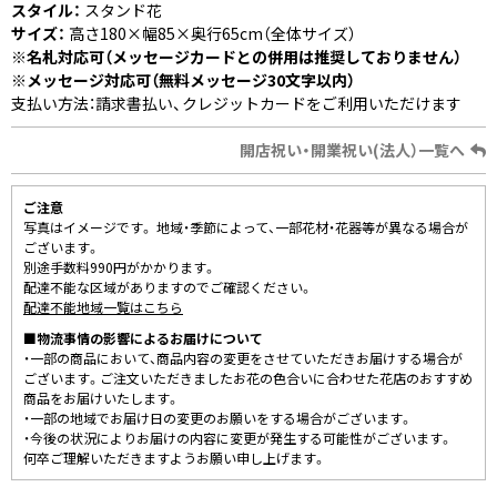
スタイル：
スタンド花
サイズ：
高さ180×幅85×奥行65cm（全体サイズ）
※名札対応可（メッセージカードとの併用は推奨しておりません）
※メッセージ対応可（無料メッセージ30文字以内）
支払い方法：請求書払い、クレジットカードをご利用いただけます
開店祝い・開業祝い(法人）一覧へ
ご注意
写真はイメージです。 地域・季節によって、一部花材・花器等が異なる場合が
ございます。
別途手数料990円がかかります。
配達不能な区域がありますのでご確認ください。
配達不能地域一覧はこちら
■物流事情の影響によるお届けについて
・一部の商品において、商品内容の変更をさせていただきお届けする場合が
ございます。ご注文いただきましたお花の色合いに合わせた花店のおすすめ
商品をお届けいたします。
・一部の地域でお届け日の変更のお願いをする場合がございます。
・今後の状況によりお届けの内容に変更が発生する可能性がございます。
何卒ご理解いただきますようお願い申し上げます。