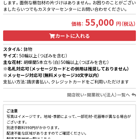
します。面倒な梱包材の片づけはありません。お困りのことがござい
ましたらいつでもカスタマーセンターにお問い合わせください。
55,000
価格：
円（税込）
カートに入れる
スタイル：
鉢物
サイズ：
50輪以上（つぼみを含む）
主な花材：
胡蝶蘭5本立ち（白）50輪以上（つぼみを含む）
※名札対応可（メッセージカードとの併用は推奨しておりません）
※メッセージ対応可（無料メッセージ30文字以内）
支払い方法：請求書払い、クレジットカードをご利用いただけます
開店祝い・開業祝い(法人）一覧へ
ご注意
写真はイメージです。 地域・季節によって、一部花材・花器等が異なる場合が
ございます。
別途手数料990円がかかります。
配達不能な区域がありますのでご確認ください。
配達不能地域一覧はこちら