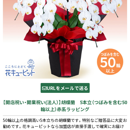
URLをメールで送る
【開店祝い・開業祝い(法人）】胡蝶蘭 5本立（つぼみを含む50
輪以上）赤系ラッピング
50輪以上の格調高い5本立ちの胡蝶蘭です。特別なご贈答品に大変お
勧めです。花キューピットなら加盟店が直接手渡しで確実にお届け