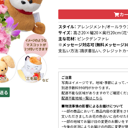
カ
スタイル：
アレンジメント/オールラウ
サイズ：
高さ20×幅20×奥行20cm（花
主な花材：
ピンクデンファレ
※メッセージ対応可（無料メッセージ3
支払い方法：請求書払い、クレジットカ
ご注意
写真はイメージです。 地域・季節によって
別途手数料990円がかかります。
送る
配達不能な区域がありますのでご確認くだ
配達不能地域一覧はこちら
■物流事情の影響によるお届けについて
・一部の商品において、商品内容の変更をさ
文いただきましたお花の色合いに合わせた
・一部の地域でお届け日の変更のお願いを
・今後の状況によりお届けの内容に変更が