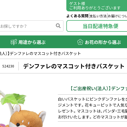
ゲスト
様
ご利用ありがとうございます
よくある質問
支払い方法
お届けにつ
当日配達特急便
用途から選ぶ
お花の形から選ぶ
(法人）】デンファレのマスコット付きバスケット
デンファレのマスコット付きバスケット
524230
【ご出産祝い(法人）】デン
白いバスケットにピンクデンファレを
ジメントです。花キューピットで人気
レゼント。マスコットは、パンダ・三毛
お付けいたします。どのマスコットが届