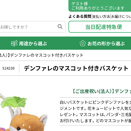
ゲスト
様
ご利用ありがとうございます
よくある質問
支払い方法
お届けにつ
当日配達特急便
用途から選ぶ
お花の形から選ぶ
(法人）】デンファレのマスコット付きバスケット
デンファレのマスコット付きバスケット
524230
【ご出産祝い(法人）】デン
白いバスケットにピンクデンファレを
ジメントです。花キューピットで人気
レゼント。マスコットは、パンダ・三毛
お付けいたします。どのマスコットが届