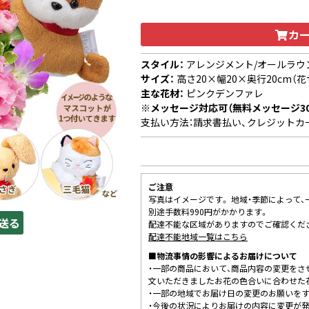
カ
スタイル：
アレンジメント/オールラウ
サイズ：
高さ20×幅20×奥行20cm（花
主な花材：
ピンクデンファレ
※メッセージ対応可（無料メッセージ3
支払い方法：請求書払い、クレジットカ
ご注意
写真はイメージです。 地域・季節によって
別途手数料990円がかかります。
送る
配達不能な区域がありますのでご確認くだ
配達不能地域一覧はこちら
■物流事情の影響によるお届けについて
・一部の商品において、商品内容の変更をさ
文いただきましたお花の色合いに合わせた
・一部の地域でお届け日の変更のお願いを
・今後の状況によりお届けの内容に変更が