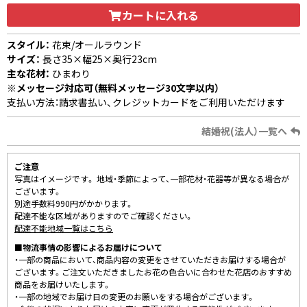
カートに入れる
スタイル：
花束/オールラウンド
サイズ：
長さ35×幅25×奥行23cm
主な花材：
ひまわり
※メッセージ対応可（無料メッセージ30文字以内）
支払い方法：請求書払い、クレジットカードをご利用いただけます
結婚祝(法人）一覧へ
ご注意
写真はイメージです。 地域・季節によって、一部花材・花器等が異なる場合が
ございます。
別途手数料990円がかかります。
配達不能な区域がありますのでご確認ください。
配達不能地域一覧はこちら
■物流事情の影響によるお届けについて
・一部の商品において、商品内容の変更をさせていただきお届けする場合が
ございます。ご注文いただきましたお花の色合いに合わせた花店のおすすめ
商品をお届けいたします。
・一部の地域でお届け日の変更のお願いをする場合がございます。