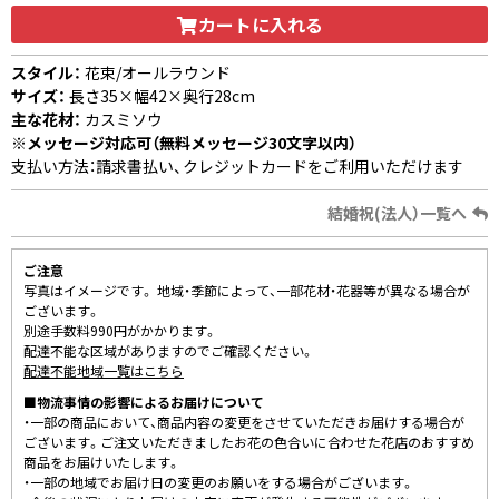
カートに入れる
スタイル：
花束/オールラウンド
サイズ：
長さ35×幅42×奥行28cm
主な花材：
カスミソウ
※メッセージ対応可（無料メッセージ30文字以内）
支払い方法：請求書払い、クレジットカードをご利用いただけます
結婚祝(法人）一覧へ
ご注意
写真はイメージです。 地域・季節によって、一部花材・花器等が異なる場合が
ございます。
別途手数料990円がかかります。
配達不能な区域がありますのでご確認ください。
配達不能地域一覧はこちら
■物流事情の影響によるお届けについて
・一部の商品において、商品内容の変更をさせていただきお届けする場合が
ございます。ご注文いただきましたお花の色合いに合わせた花店のおすすめ
商品をお届けいたします。
・一部の地域でお届け日の変更のお願いをする場合がございます。