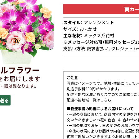
カ
スタイル：
アレンジメント
サイズ：
おまかせ
主な花材：
ミックス系花材
※メッセージ対応可（無料メッセージ3
支払い方法：請求書払い、クレジットカ
ご注意
写真はイメージです。 地域・季節によって
別途手数料990円がかかります。
配達不能な区域がありますのでご確認くだ
送る
配達不能地域一覧はこちら
■物流事情の影響によるお届けについて
・一部の商品において、商品内容の変更をさ
文いただきましたお花の色合いに合わせた
・一部の地域でお届け日の変更のお願いを
・今後の状況によりお届けの内容に変更が
何卒ご理解いただきますようお願い申し上