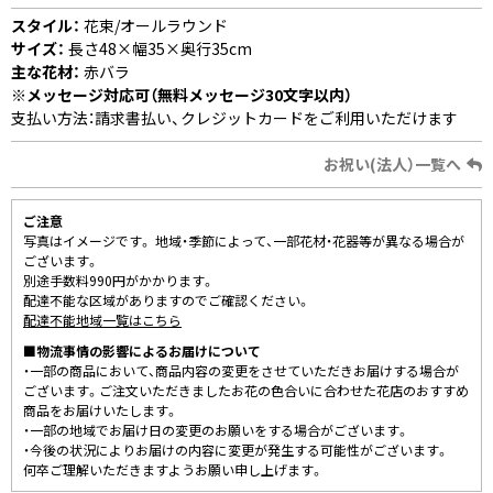
スタイル：
花束/オールラウンド
サイズ：
長さ48×幅35×奥行35cm
主な花材：
赤バラ
※メッセージ対応可（無料メッセージ30文字以内）
支払い方法：請求書払い、クレジットカードをご利用いただけます
お祝い(法人）一覧へ
ご注意
写真はイメージです。 地域・季節によって、一部花材・花器等が異なる場合が
ございます。
別途手数料990円がかかります。
配達不能な区域がありますのでご確認ください。
配達不能地域一覧はこちら
■物流事情の影響によるお届けについて
・一部の商品において、商品内容の変更をさせていただきお届けする場合が
ございます。ご注文いただきましたお花の色合いに合わせた花店のおすすめ
商品をお届けいたします。
・一部の地域でお届け日の変更のお願いをする場合がございます。
・今後の状況によりお届けの内容に変更が発生する可能性がございます。
何卒ご理解いただきますようお願い申し上げます。