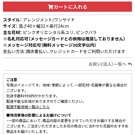
カートに入れる
スタイル：
アレンジメント/ワンサイド
サイズ：
高さ40×幅32×奥行24cm
主な花材：
ピンクオリエンタル系ユリ、ピンクバラ
※名札対応可（メッセージカードとの併用は推奨しておりません）
※メッセージ対応可（無料メッセージ30文字以内）
支払い方法：請求書払い、クレジットカードをご利用いただけます
お祝い(法人）一覧へ
ご注意
写真はイメージです。 地域・季節によって、一部花材・花器等が異なる場合が
ございます。
別途手数料990円がかかります。
配達不能な区域がありますのでご確認ください。
配達不能地域一覧はこちら
■物流事情の影響によるお届けについて
・一部の商品において、商品内容の変更をさせていただきお届けする場合が
ございます。ご注文いただきましたお花の色合いに合わせた花店のおすすめ
商品をお届けいたします。