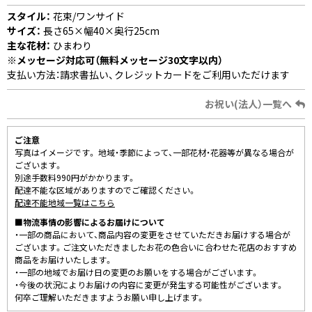
スタイル：
花束/ワンサイド
サイズ：
長さ65×幅40×奥行25cm
主な花材：
ひまわり
※メッセージ対応可（無料メッセージ30文字以内）
支払い方法：請求書払い、クレジットカードをご利用いただけます
お祝い(法人）一覧へ
ご注意
写真はイメージです。 地域・季節によって、一部花材・花器等が異なる場合が
ございます。
別途手数料990円がかかります。
配達不能な区域がありますのでご確認ください。
配達不能地域一覧はこちら
■物流事情の影響によるお届けについて
・一部の商品において、商品内容の変更をさせていただきお届けする場合が
ございます。ご注文いただきましたお花の色合いに合わせた花店のおすすめ
商品をお届けいたします。
・一部の地域でお届け日の変更のお願いをする場合がございます。
・今後の状況によりお届けの内容に変更が発生する可能性がございます。
何卒ご理解いただきますようお願い申し上げます。