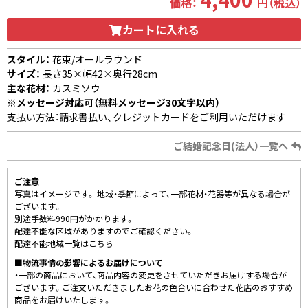
価格：
円（税込）
カートに入れる
スタイル：
花束/オールラウンド
サイズ：
長さ35×幅42×奥行28cm
主な花材：
カスミソウ
※メッセージ対応可（無料メッセージ30文字以内）
支払い方法：請求書払い、クレジットカードをご利用いただけます
ご結婚記念日(法人）一覧へ
ご注意
写真はイメージです。 地域・季節によって、一部花材・花器等が異なる場合が
ございます。
別途手数料990円がかかります。
配達不能な区域がありますのでご確認ください。
配達不能地域一覧はこちら
■物流事情の影響によるお届けについて
・一部の商品において、商品内容の変更をさせていただきお届けする場合が
ございます。ご注文いただきましたお花の色合いに合わせた花店のおすすめ
商品をお届けいたします。