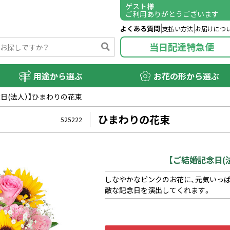
ゲスト
様
ご利用ありがとうございます
よくある質問
支払い方法
お届けにつ
当日配達特急便
用途から選ぶ
お花の形から選ぶ
日(法人）】ひまわりの花束
ひまわりの花束
525222
【ご結婚記念日(
しなやかなピンクのお花に、元気いっ
敵な記念日を演出してくれます。