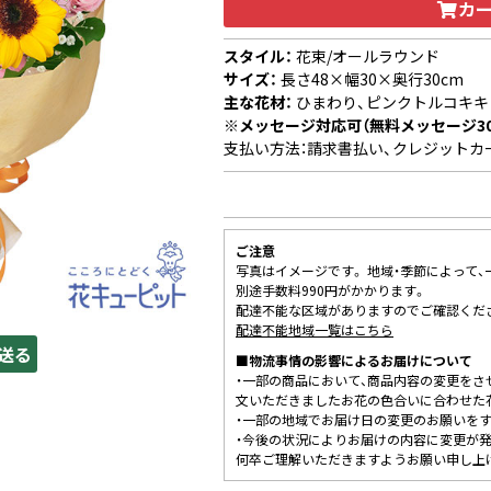
カ
スタイル：
花束/オールラウンド
サイズ：
長さ48×幅30×奥行30cm
主な花材：
ひまわり、ピンクトルコキキ
※メッセージ対応可（無料メッセージ3
支払い方法：請求書払い、クレジットカ
ご注意
写真はイメージです。 地域・季節によって
別途手数料990円がかかります。
配達不能な区域がありますのでご確認くだ
配達不能地域一覧はこちら
送る
■物流事情の影響によるお届けについて
・一部の商品において、商品内容の変更をさ
文いただきましたお花の色合いに合わせた
・一部の地域でお届け日の変更のお願いを
・今後の状況によりお届けの内容に変更が
何卒ご理解いただきますようお願い申し上