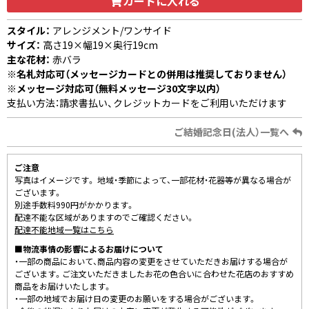
カートに入れる
スタイル：
アレンジメント/ワンサイド
サイズ：
高さ19×幅19×奥行19cm
主な花材：
赤バラ
※名札対応可（メッセージカードとの併用は推奨しておりません）
※メッセージ対応可（無料メッセージ30文字以内）
支払い方法：請求書払い、クレジットカードをご利用いただけます
ご結婚記念日(法人）一覧へ
ご注意
写真はイメージです。 地域・季節によって、一部花材・花器等が異なる場合が
ございます。
別途手数料990円がかかります。
配達不能な区域がありますのでご確認ください。
配達不能地域一覧はこちら
■物流事情の影響によるお届けについて
・一部の商品において、商品内容の変更をさせていただきお届けする場合が
ございます。ご注文いただきましたお花の色合いに合わせた花店のおすすめ
商品をお届けいたします。
・一部の地域でお届け日の変更のお願いをする場合がございます。