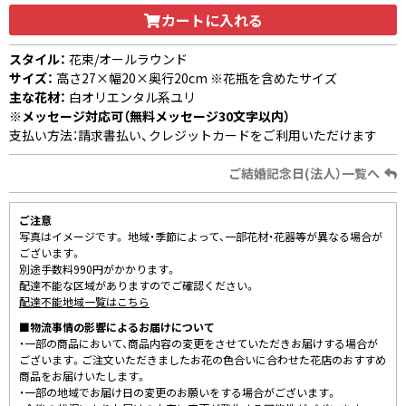
カートに入れる
スタイル：
花束/オールラウンド
サイズ：
高さ27×幅20×奥行20cm ※花瓶を含めたサイズ
主な花材：
白オリエンタル系ユリ
※メッセージ対応可（無料メッセージ30文字以内）
支払い方法：請求書払い、クレジットカードをご利用いただけます
ご結婚記念日(法人）一覧へ
ご注意
写真はイメージです。 地域・季節によって、一部花材・花器等が異なる場合が
ございます。
別途手数料990円がかかります。
配達不能な区域がありますのでご確認ください。
配達不能地域一覧はこちら
■物流事情の影響によるお届けについて
・一部の商品において、商品内容の変更をさせていただきお届けする場合が
ございます。ご注文いただきましたお花の色合いに合わせた花店のおすすめ
商品をお届けいたします。
・一部の地域でお届け日の変更のお願いをする場合がございます。