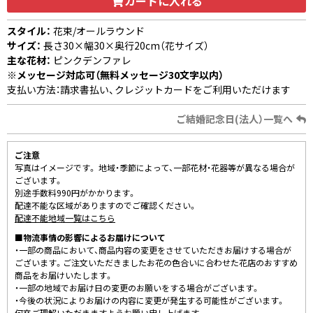
カートに入れる
スタイル：
花束/オールラウンド
サイズ：
長さ30×幅30×奥行20cm（花サイズ）
主な花材：
ピンクデンファレ
※メッセージ対応可（無料メッセージ30文字以内）
支払い方法：請求書払い、クレジットカードをご利用いただけます
ご結婚記念日(法人）一覧へ
ご注意
写真はイメージです。 地域・季節によって、一部花材・花器等が異なる場合が
ございます。
別途手数料990円がかかります。
配達不能な区域がありますのでご確認ください。
配達不能地域一覧はこちら
■物流事情の影響によるお届けについて
・一部の商品において、商品内容の変更をさせていただきお届けする場合が
ございます。ご注文いただきましたお花の色合いに合わせた花店のおすすめ
商品をお届けいたします。
・一部の地域でお届け日の変更のお願いをする場合がございます。
・今後の状況によりお届けの内容に変更が発生する可能性がございます。