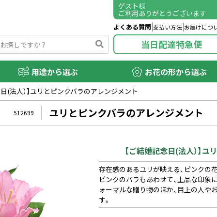
ゲスト
様
ご利用ありがとうございます
よくある質問
支払い方法
お届けにつ
当日配達特急便
用途から選ぶ
お花の形から選ぶ
念日(法人）】ユリとピンクバラのアレンジメント
ユリとピンクバラのアレンジメント
512699
【ご結婚記念日(法人）】
存在感のあるユリが映える、ピンクの
ピンクのバラもあわせて、上品な印象
ォーマルな贈り物のほか、目上の人や
す。