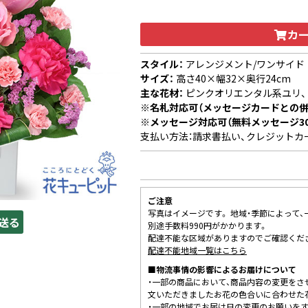
カ
スタイル：
アレンジメント/ワンサイド
サイズ：
高さ40×幅32×奥行24cm
主な花材：
ピンクオリエンタル系ユリ、
※名札対応可（メッセージカードとの併
※メッセージ対応可（無料メッセージ3
支払い方法：請求書払い、クレジットカ
ご注意
写真はイメージです。 地域・季節によって
送る
別途手数料990円がかかります。
配達不能な区域がありますのでご確認くだ
配達不能地域一覧はこちら
■物流事情の影響によるお届けについて
・一部の商品において、商品内容の変更をさ
文いただきましたお花の色合いに合わせた
・一部の地域でお届け日の変更のお願いを