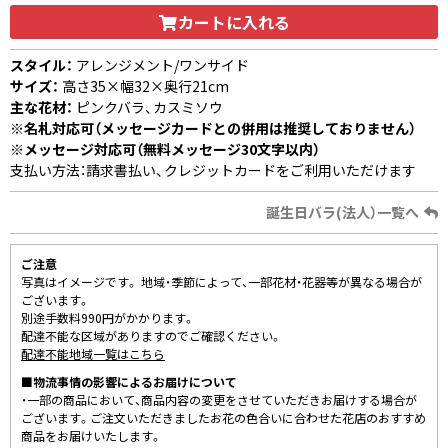
カートに入れる
スタイル：
アレンジメント/ワンサイド
サイズ：
高さ35×幅32×奥行21cm
主な花材：
ピンクバラ、カスミソウ
※名札対応可（メッセージカードとの併用は推奨しておりません）
※メッセージ対応可（無料メッセージ30文字以内）
支払い方法：請求書払い、クレジットカードをご利用いただけます
誕生日バラ(法人）一覧へ
ご注意
写真はイメージです。 地域・季節によって、一部花材・花器等が異なる場合が
ございます。
別途手数料990円がかかります。
配達不能な区域がありますのでご確認ください。
配達不能地域一覧はこちら
■物流事情の影響によるお届けについて
・一部の商品において、商品内容の変更をさせていただきお届けする場合が
ございます。ご注文いただきましたお花の色合いに合わせた花店のおすすめ
商品をお届けいたします。