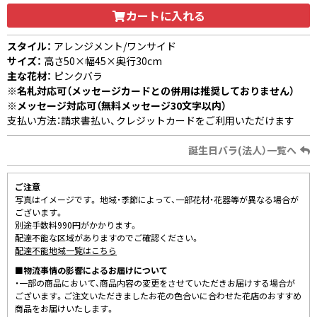
カートに入れる
スタイル：
アレンジメント/ワンサイド
サイズ：
高さ50×幅45×奥行30cm
主な花材：
ピンクバラ
※名札対応可（メッセージカードとの併用は推奨しておりません）
※メッセージ対応可（無料メッセージ30文字以内）
支払い方法：請求書払い、クレジットカードをご利用いただけます
誕生日バラ(法人）一覧へ
ご注意
写真はイメージです。 地域・季節によって、一部花材・花器等が異なる場合が
ございます。
別途手数料990円がかかります。
配達不能な区域がありますのでご確認ください。
配達不能地域一覧はこちら
■物流事情の影響によるお届けについて
・一部の商品において、商品内容の変更をさせていただきお届けする場合が
ございます。ご注文いただきましたお花の色合いに合わせた花店のおすすめ
商品をお届けいたします。