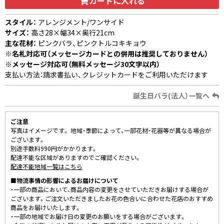
カートに入れる
スタイル：
アレンジメント/ワンサイド
サイズ：
高さ28×幅34×奥行21cm
主な花材：
ピンクバラ、ピンクトルコキキョウ
※名札対応可（メッセージカードとの併用は推奨しておりません）
※メッセージ対応可（無料メッセージ30文字以内）
支払い方法：請求書払い、クレジットカードをご利用いただけます
誕生日バラ(法人）一覧へ
ご注意
写真はイメージです。 地域・季節によって、一部花材・花器等が異なる場合が
ございます。
別途手数料990円がかかります。
配達不能な区域がありますのでご確認ください。
配達不能地域一覧はこちら
■物流事情の影響によるお届けについて
・一部の商品において、商品内容の変更をさせていただきお届けする場合が
ございます。ご注文いただきましたお花の色合いに合わせた花店のおすすめ
商品をお届けいたします。
・一部の地域でお届け日の変更のお願いをする場合がございます。