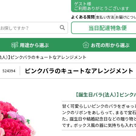
ゲスト
様
ご利用ありがとうございます
よくある質問
支払い方法
お届けにつ
当日配達特急便
用途から選ぶ
お花の形から選ぶ
(法人）】ピンクバラのキュートなアレンジメント
ピンクバラのキュートなアレンジメント
524394
【誕生日バラ(法人）】ピン
甘く可愛らしいピンクのバラをぎゅっ
ンクのリボンをあしらって、まるで宝
た。誕生日や結婚記念日などの贈り物
です。ボックス風の器に気持ちも入れ