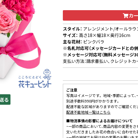
カ
スタイル：
アレンジメント/オールラウ
サイズ：
高さ18×幅18×奥行16cm
主な花材：
ピンクバラ
※名札対応可（メッセージカードとの併
※メッセージ対応可（無料メッセージ3
支払い方法：請求書払い、クレジットカ
ご注意
写真はイメージです。 地域・季節によって
送る
別途手数料990円がかかります。
配達不能な区域がありますのでご確認くだ
配達不能地域一覧はこちら
■物流事情の影響によるお届けについて
・一部の商品において、商品内容の変更をさ
文いただきましたお花の色合いに合わせた
・一部の地域でお届け日の変更のお願いを