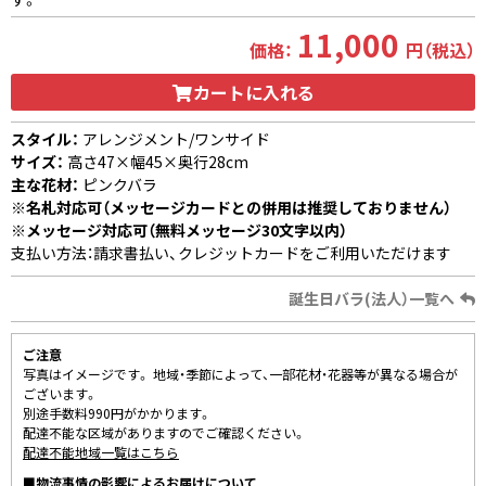
11,000
価格：
円（税込）
カートに入れる
スタイル：
アレンジメント/ワンサイド
サイズ：
高さ47×幅45×奥行28cm
主な花材：
ピンクバラ
※名札対応可（メッセージカードとの併用は推奨しておりません）
※メッセージ対応可（無料メッセージ30文字以内）
支払い方法：請求書払い、クレジットカードをご利用いただけます
誕生日バラ(法人）一覧へ
ご注意
写真はイメージです。 地域・季節によって、一部花材・花器等が異なる場合が
ございます。
別途手数料990円がかかります。
配達不能な区域がありますのでご確認ください。
配達不能地域一覧はこちら
■物流事情の影響によるお届けについて