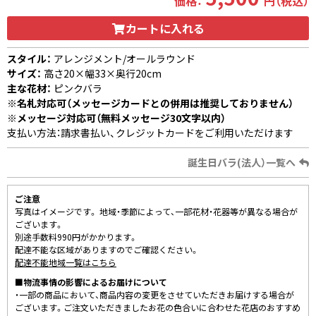
価格：
円（税込）
カートに入れる
スタイル：
アレンジメント/オールラウンド
サイズ：
高さ20×幅33×奥行20cm
主な花材：
ピンクバラ
※名札対応可（メッセージカードとの併用は推奨しておりません）
※メッセージ対応可（無料メッセージ30文字以内）
支払い方法：請求書払い、クレジットカードをご利用いただけます
誕生日バラ(法人）一覧へ
ご注意
写真はイメージです。 地域・季節によって、一部花材・花器等が異なる場合が
ございます。
別途手数料990円がかかります。
配達不能な区域がありますのでご確認ください。
配達不能地域一覧はこちら
■物流事情の影響によるお届けについて
・一部の商品において、商品内容の変更をさせていただきお届けする場合が
ございます。ご注文いただきましたお花の色合いに合わせた花店のおすすめ