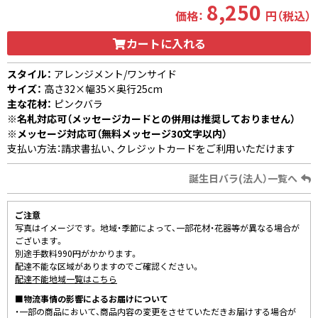
8,250
価格：
円（税込）
カートに入れる
スタイル：
アレンジメント/ワンサイド
サイズ：
高さ32×幅35×奥行25cm
主な花材：
ピンクバラ
※名札対応可（メッセージカードとの併用は推奨しておりません）
※メッセージ対応可（無料メッセージ30文字以内）
支払い方法：請求書払い、クレジットカードをご利用いただけます
誕生日バラ(法人）一覧へ
ご注意
写真はイメージです。 地域・季節によって、一部花材・花器等が異なる場合が
ございます。
別途手数料990円がかかります。
配達不能な区域がありますのでご確認ください。
配達不能地域一覧はこちら
■物流事情の影響によるお届けについて
・一部の商品において、商品内容の変更をさせていただきお届けする場合が