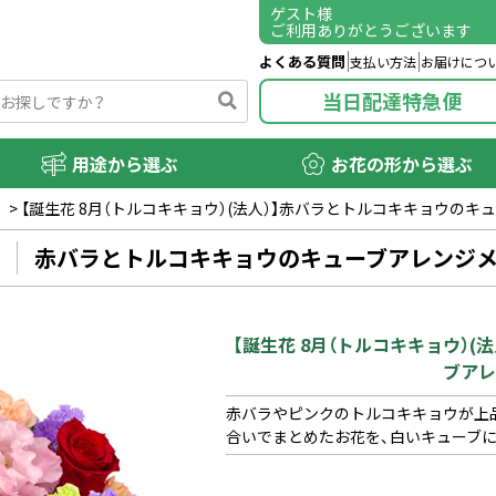
ゲスト
様
ご利用ありがとうございます
よくある質問
支払い方法
お届けにつ
当日配達特急便
用途から選ぶ
お花の形から選ぶ
）
>
【誕生花 8月（トルコキキョウ）(法人）】赤バラとトルコキキョウのキ
赤バラとトルコキキョウのキューブアレンジ
【誕生花 8月（トルコキキョウ）
ブアレ
赤バラやピンクのトルコキキョウが上
合いでまとめたお花を、白いキューブ