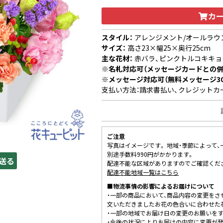
カ
スタイル：
アレンジメント/オールラウ
サイズ：
高さ23×幅25×奥行25cm
主な花材：
赤バラ、ピンクトルコキキョ
※名札対応可（メッセージカードとの併
※メッセージ対応可（無料メッセージ3
支払い方法：請求書払い、クレジットカ
ご注意
写真はイメージです。 地域・季節によって
別途手数料990円がかかります。
送る
配達不能な区域がありますのでご確認くだ
配達不能地域一覧はこちら
■物流事情の影響によるお届けについて
・一部の商品において、商品内容の変更をさ
文いただきましたお花の色合いに合わせた
・一部の地域でお届け日の変更のお願いを
・今後の状況によりお届けの内容に変更が