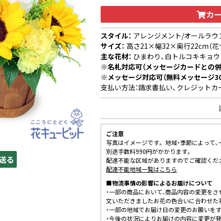
カ
スタイル：
アレンジメント/オールラウ
サイズ：
高さ21×幅32×奥行22cm（花
主な花材：
ひまわり、白トルコキキョウ
※名札対応可（メッセージカードとの併
※メッセージ対応可（無料メッセージ3
支払い方法：請求書払い、クレジットカ
ご注意
写真はイメージです。 地域・季節によって
別途手数料990円がかかります。
送る
配達不能な区域がありますのでご確認くだ
配達不能地域一覧はこちら
■物流事情の影響によるお届けについて
・一部の商品において、商品内容の変更をさ
文いただきましたお花の色合いに合わせた
・一部の地域でお届け日の変更のお願いを
・今後の状況によりお届けの内容に変更が