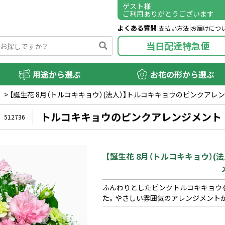
ゲスト
様
ご利用ありがとうございます
よくある質問
支払い方法
お届けにつ
当日配達特急便
用途から選ぶ
お花の形から選ぶ
）
>
【誕生花 8月（トルコキキョウ）(法人）】トルコキキョウのピンクアレ
トルコキキョウのピンクアレンジメント
512736
【誕生花 8月（トルコキキョウ）
ふんわりとしたピンクトルコキキョウ
た。やさしい雰囲気のアレンジメント