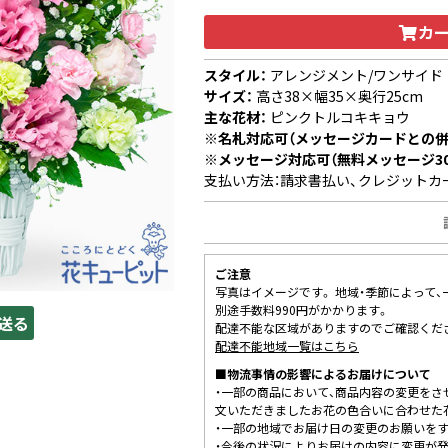
カ
スタイル：
アレンジメント/ワンサイド
サイズ：
高さ38×幅35×奥行25cm
主な花材：
ピンクトルコキキョウ
※名札対応可（メッセージカードとの併
※メッセージ対応可（無料メッセージ3
支払い方法：請求書払い、クレジットカ
ご注意
写真はイメージです。 地域・季節によって
別途手数料990円がかかります。
送る
配達不能な区域がありますのでご確認くだ
配達不能地域一覧はこちら
■物流事情の影響によるお届けについて
・一部の商品において、商品内容の変更をさ
文いただきましたお花の色合いに合わせた
・一部の地域でお届け日の変更のお願いを
・今後の状況によりお届けの内容に変更が