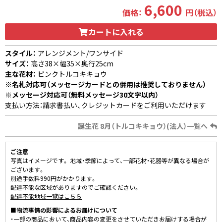
6,600
価格：
円（税込）
カートに入れる
スタイル：
アレンジメント/ワンサイド
サイズ：
高さ38×幅35×奥行25cm
主な花材：
ピンクトルコキキョウ
※名札対応可（メッセージカードとの併用は推奨しておりません）
※メッセージ対応可（無料メッセージ30文字以内）
支払い方法：請求書払い、クレジットカードをご利用いただけます
誕生花 8月（トルコキキョウ）(法人）一覧へ
ご注意
写真はイメージです。 地域・季節によって、一部花材・花器等が異なる場合が
ございます。
別途手数料990円がかかります。
配達不能な区域がありますのでご確認ください。
配達不能地域一覧はこちら
■物流事情の影響によるお届けについて
・一部の商品において、商品内容の変更をさせていただきお届けする場合が