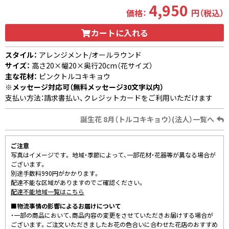
4,950
価格：
円（税込）
カートに入れる
スタイル：
アレンジメント/オールラウンド
サイズ：
高さ20×幅20×奥行20cm（花サイズ）
主な花材：
ピンクトルコキキョウ
※メッセージ対応可（無料メッセージ30文字以内）
支払い方法：請求書払い、クレジットカードをご利用いただけます
誕生花 8月（トルコキキョウ）(法人）一覧へ
ご注意
写真はイメージです。 地域・季節によって、一部花材・花器等が異なる場合が
ございます。
別途手数料990円がかかります。
配達不能な区域がありますのでご確認ください。
配達不能地域一覧はこちら
■物流事情の影響によるお届けについて
・一部の商品において、商品内容の変更をさせていただきお届けする場合が
ございます。ご注文いただきましたお花の色合いに合わせた花店のおすすめ