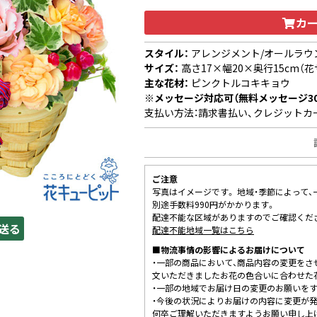
カ
スタイル：
アレンジメント/オールラウ
サイズ：
高さ17×幅20×奥行15cm（花
主な花材：
ピンクトルコキキョウ
※メッセージ対応可（無料メッセージ3
支払い方法：請求書払い、クレジットカ
ご注意
写真はイメージです。 地域・季節によって
別途手数料990円がかかります。
配達不能な区域がありますのでご確認くだ
送る
配達不能地域一覧はこちら
■物流事情の影響によるお届けについて
・一部の商品において、商品内容の変更をさ
文いただきましたお花の色合いに合わせた
・一部の地域でお届け日の変更のお願いを
・今後の状況によりお届けの内容に変更が
何卒ご理解いただきますようお願い申し上