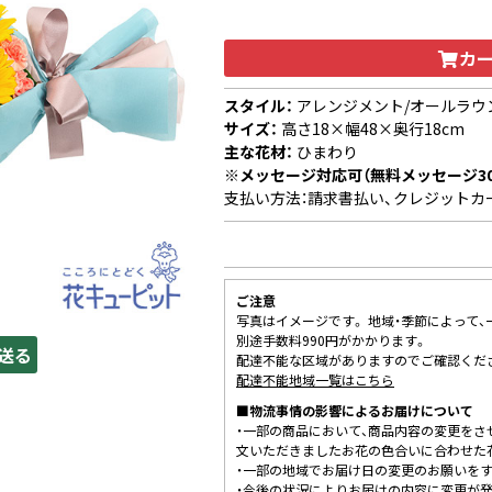
カ
スタイル：
アレンジメント/オールラウ
サイズ：
高さ18×幅48×奥行18cm
主な花材：
ひまわり
※メッセージ対応可（無料メッセージ3
支払い方法：請求書払い、クレジットカ
ご注意
写真はイメージです。 地域・季節によって
別途手数料990円がかかります。
送る
配達不能な区域がありますのでご確認くだ
配達不能地域一覧はこちら
■物流事情の影響によるお届けについて
・一部の商品において、商品内容の変更をさ
文いただきましたお花の色合いに合わせた
・一部の地域でお届け日の変更のお願いを
・今後の状況によりお届けの内容に変更が