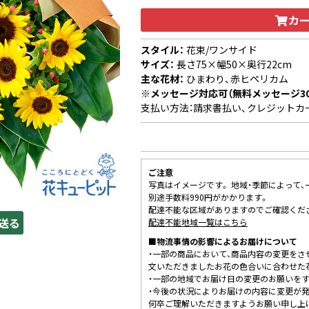
カ
スタイル：
花束/ワンサイド
サイズ：
長さ75×幅50×奥行22cm
主な花材：
ひまわり、赤ヒペリカム
※メッセージ対応可（無料メッセージ3
支払い方法：請求書払い、クレジットカ
ご注意
写真はイメージです。 地域・季節によって
別途手数料990円がかかります。
配達不能な区域がありますのでご確認くだ
送る
配達不能地域一覧はこちら
■物流事情の影響によるお届けについて
・一部の商品において、商品内容の変更をさ
文いただきましたお花の色合いに合わせた
・一部の地域でお届け日の変更のお願いを
・今後の状況によりお届けの内容に変更が
何卒ご理解いただきますようお願い申し上