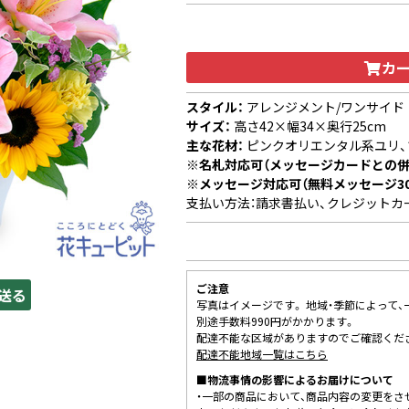
カ
スタイル：
アレンジメント/ワンサイド
サイズ：
高さ42×幅34×奥行25cm
主な花材：
ピンクオリエンタル系ユリ、
※名札対応可（メッセージカードとの併
※メッセージ対応可（無料メッセージ3
支払い方法：請求書払い、クレジットカ
ご注意
送る
写真はイメージです。 地域・季節によって
別途手数料990円がかかります。
配達不能な区域がありますのでご確認くだ
配達不能地域一覧はこちら
■物流事情の影響によるお届けについて
・一部の商品において、商品内容の変更をさ