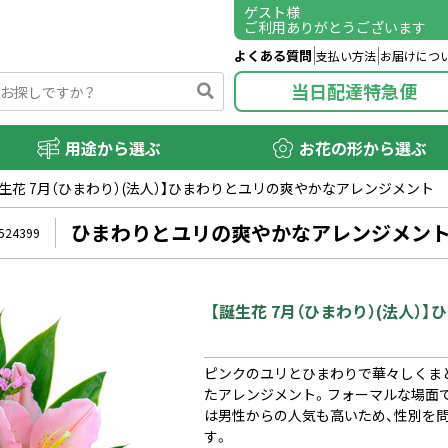
ゲスト
様
ご利用ありがとうございます
よくある質問
支払い方法
お届けにつ
当日配達特急便
用途から選ぶ
お花の形から選ぶ
誕生花 7月（ひまわり）(法人）】ひまわりとユリの爽やかなアレンジメント
ひまわりとユリの爽やかなアレンジメン
524399
【誕生花 7月（ひまわり）(法人
ピンクのユリとひまわりで華々しくま
たアレンジメント。フォーマルな場面
は男性からの人気も高いため、性別を
す。