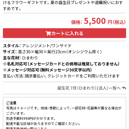
けるフラワーギフトです。夏の誕生日プレゼントや退職祝いにおす
すめです。
5,500
価格：
円（税込）
カートに入れる
スタイル：
アレンジメント/ワンサイド
サイズ：
高さ30×幅30×奥行23cm（オンシジウム除く）
主な花材：
ひまわり
※名札対応可（メッセージカードとの併用は推奨しておりません）
※メッセージ対応可（無料メッセージ30文字以内）
支払い方法：請求書払い、クレジットカードをご利用いただけます
誕生花 7月（ひまわり）(法人）一覧へ
ご注意
写真はイメージです。 地域・季節によって、一部花材・花器等が異なる場合が
ございます。
別途手数料990円がかかります。
配達不能な区域がありますのでご確認ください。
配達不能地域一覧はこちら