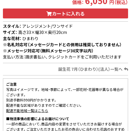
6,050
価格：
円（税込）
カートに入れる
スタイル：
アレンジメント/ワンサイド
サイズ：
高さ33×幅30×奥行20cm
主な花材：
ひまわり
※名札対応可（メッセージカードとの併用は推奨しておりません）
※メッセージ対応可（無料メッセージ30文字以内）
支払い方法：請求書払い、クレジットカードをご利用いただけます
誕生花 7月（ひまわり）(法人）一覧へ
ご注意
写真はイメージです。 地域・季節によって、一部花材・花器等が異なる場合が
ございます。
別途手数料990円がかかります。
配達不能な区域がありますのでご確認ください。
配達不能地域一覧はこちら
■物流事情の影響によるお届けについて
・一部の商品において、商品内容の変更をさせていただきお届けする場合が
ございます。ご注文いただきましたお花の色合いに合わせた花店のおすすめ