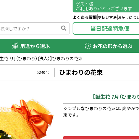
ゲスト
様
ご利用ありがとうございます
よくある質問
支払い方法
お届けにつ
当日配達特急便
用途から選ぶ
お花の形から選ぶ
誕生花 7月（ひまわり）(法人）】ひまわりの花束
ひまわりの花束
524040
【誕生花 7月（ひまわ
シンプルなひまわりの花束は、爽やか
束です。