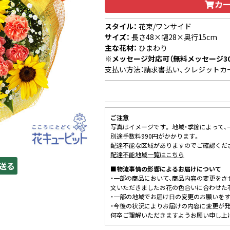
カ
スタイル：
花束/ワンサイド
サイズ：
長さ48×幅28×奥行15cm
主な花材：
ひまわり
※メッセージ対応可（無料メッセージ3
支払い方法：請求書払い、クレジットカ
ご注意
写真はイメージです。 地域・季節によって
別途手数料990円がかかります。
配達不能な区域がありますのでご確認くだ
配達不能地域一覧はこちら
送る
■物流事情の影響によるお届けについて
・一部の商品において、商品内容の変更をさ
文いただきましたお花の色合いに合わせた
・一部の地域でお届け日の変更のお願いを
・今後の状況によりお届けの内容に変更が
何卒ご理解いただきますようお願い申し上