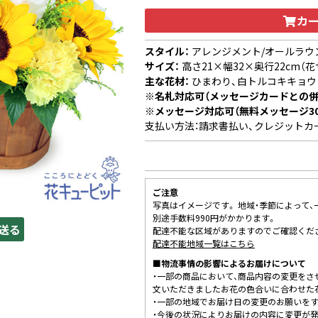
カ
スタイル：
アレンジメント/オールラウ
サイズ：
高さ21×幅32×奥行22cm（花
主な花材：
ひまわり、白トルコキキョウ
※名札対応可（メッセージカードとの併
※メッセージ対応可（無料メッセージ3
支払い方法：請求書払い、クレジットカ
ご注意
写真はイメージです。 地域・季節によって
別途手数料990円がかかります。
送る
配達不能な区域がありますのでご確認くだ
配達不能地域一覧はこちら
■物流事情の影響によるお届けについて
・一部の商品において、商品内容の変更をさ
文いただきましたお花の色合いに合わせた
・一部の地域でお届け日の変更のお願いを
・今後の状況によりお届けの内容に変更が