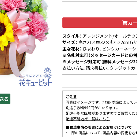
カ
スタイル：
アレンジメント/オールラウ
サイズ：
高さ21×幅32×奥行22cm（花
主な花材：
ひまわり、ピンクカーネーシ
※名札対応可（メッセージカードとの併
※メッセージ対応可（無料メッセージ3
支払い方法：請求書払い、クレジットカ
ご注意
送る
写真はイメージです。 地域・季節によって
別途手数料990円がかかります。
配達不能な区域がありますのでご確認くだ
配達不能地域一覧はこちら
■物流事情の影響によるお届けについて
・一部の商品において、商品内容の変更をさ