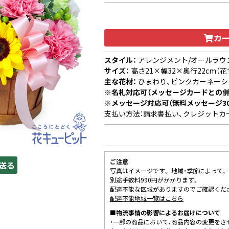
カ
スタイル：
アレンジメント/オールラウ
サイズ：
高さ21×幅32×奥行22cm（花
主な花材：
ひまわり、ピンクカーネーシ
※名札対応可（メッセージカードとの併
※メッセージ対応可（無料メッセージ3
支払い方法：請求書払い、クレジットカ
ご注意
送る
写真はイメージです。 地域・季節によって
別途手数料990円がかかります。
配達不能な区域がありますのでご確認くだ
配達不能地域一覧はこちら
■物流事情の影響によるお届けについて
・一部の商品において、商品内容の変更をさ