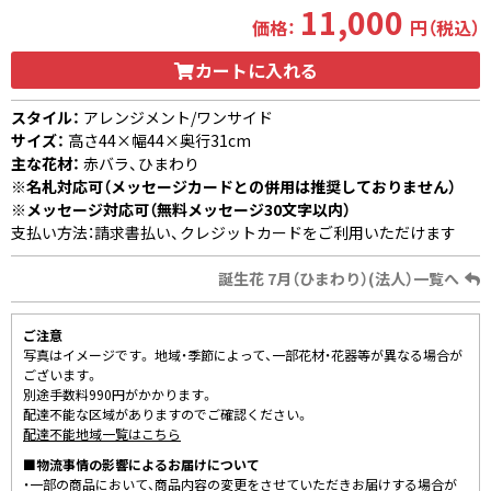
11,000
価格：
円（税込）
カートに入れる
スタイル：
アレンジメント/ワンサイド
サイズ：
高さ44×幅44×奥行31cm
主な花材：
赤バラ、ひまわり
※名札対応可（メッセージカードとの併用は推奨しておりません）
※メッセージ対応可（無料メッセージ30文字以内）
支払い方法：請求書払い、クレジットカードをご利用いただけます
誕生花 7月（ひまわり）(法人）一覧へ
ご注意
写真はイメージです。 地域・季節によって、一部花材・花器等が異なる場合が
ございます。
別途手数料990円がかかります。
配達不能な区域がありますのでご確認ください。
配達不能地域一覧はこちら
■物流事情の影響によるお届けについて
・一部の商品において、商品内容の変更をさせていただきお届けする場合が