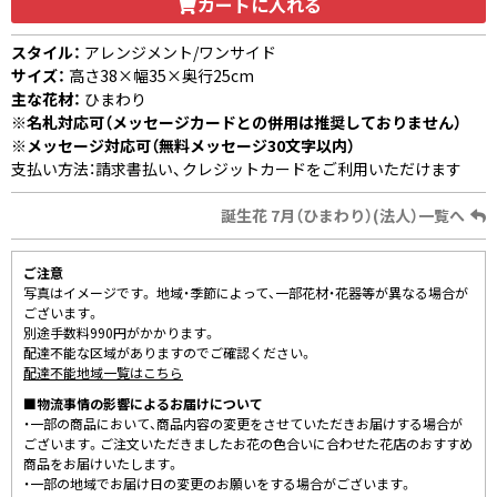
カートに入れる
スタイル：
アレンジメント/ワンサイド
サイズ：
高さ38×幅35×奥行25cm
主な花材：
ひまわり
※名札対応可（メッセージカードとの併用は推奨しておりません）
※メッセージ対応可（無料メッセージ30文字以内）
支払い方法：請求書払い、クレジットカードをご利用いただけます
誕生花 7月（ひまわり）(法人）一覧へ
ご注意
写真はイメージです。 地域・季節によって、一部花材・花器等が異なる場合が
ございます。
別途手数料990円がかかります。
配達不能な区域がありますのでご確認ください。
配達不能地域一覧はこちら
■物流事情の影響によるお届けについて
・一部の商品において、商品内容の変更をさせていただきお届けする場合が
ございます。ご注文いただきましたお花の色合いに合わせた花店のおすすめ
商品をお届けいたします。
・一部の地域でお届け日の変更のお願いをする場合がございます。