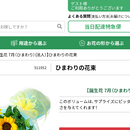
ゲスト
様
ご利用ありがとうございます
よくある質問
支払い方法
お届けにつ
当日配達特急便
用途から選ぶ
お花の形から選ぶ
誕生花 7月（ひまわり）(法人）】ひまわりの花束
ひまわりの花束
511052
【誕生花 7月（ひまわ
このボリュームは、サプライズにピッタ
さを与えてくれます！