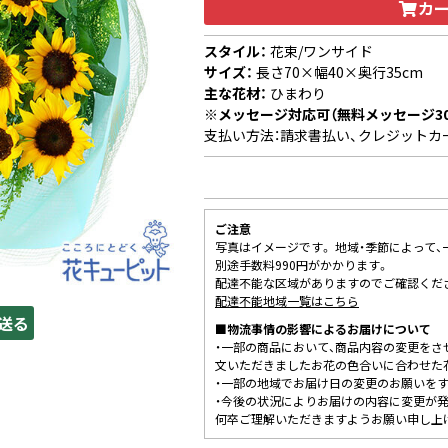
カ
スタイル：
花束/ワンサイド
サイズ：
長さ70×幅40×奥行35cm
主な花材：
ひまわり
※メッセージ対応可（無料メッセージ3
支払い方法：請求書払い、クレジットカ
ご注意
写真はイメージです。 地域・季節によって
別途手数料990円がかかります。
配達不能な区域がありますのでご確認くだ
配達不能地域一覧はこちら
送る
■物流事情の影響によるお届けについて
・一部の商品において、商品内容の変更をさ
文いただきましたお花の色合いに合わせた
・一部の地域でお届け日の変更のお願いを
・今後の状況によりお届けの内容に変更が
何卒ご理解いただきますようお願い申し上