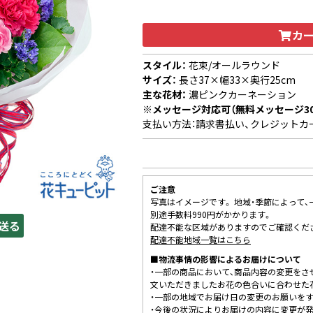
カ
スタイル：
花束/オールラウンド
サイズ：
長さ37×幅33×奥行25cm
主な花材：
濃ピンクカーネーション
※メッセージ対応可（無料メッセージ3
支払い方法：請求書払い、クレジットカ
ご注意
写真はイメージです。 地域・季節によって
別途手数料990円がかかります。
送る
配達不能な区域がありますのでご確認くだ
配達不能地域一覧はこちら
■物流事情の影響によるお届けについて
・一部の商品において、商品内容の変更をさ
文いただきましたお花の色合いに合わせた
・一部の地域でお届け日の変更のお願いを
・今後の状況によりお届けの内容に変更が