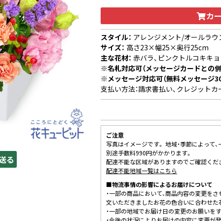
カ
スタイル：
アレンジメント/オールラウ
サイズ：
高さ23×幅25×奥行25cm
主な花材：
赤バラ、ピンクトルコキキョ
※名札対応可（メッセージカードとの併
※メッセージ対応可（無料メッセージ3
支払い方法：請求書払い、クレジットカ
ご注意
写真はイメージです。 地域・季節によって
別途手数料990円がかかります。
送る
配達不能な区域がありますのでご確認くだ
配達不能地域一覧はこちら
■物流事情の影響によるお届けについて
・一部の商品において、商品内容の変更をさ
文いただきましたお花の色合いに合わせた
・一部の地域でお届け日の変更のお願いを
・今後の状況によりお届けの内容に変更が