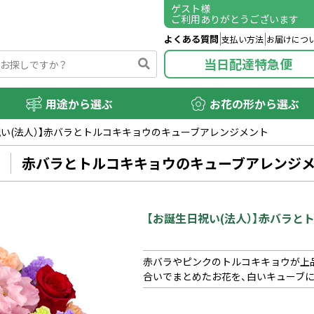
ゲスト
様
ご利用ありがとうございます
よくある質問
支払い方法
お届けにつ
当日配達特急便
用途から選ぶ
お花の形から選ぶ
祝い(法人）】赤バラとトルコキキョウのキューブアレンジメント
赤バラとトルコキキョウのキューブアレンジ
【お誕生日祝い(法人）】赤バラ
赤バラやピンクのトルコキキョウが上
合いでまとめたお花を、白いキューブ