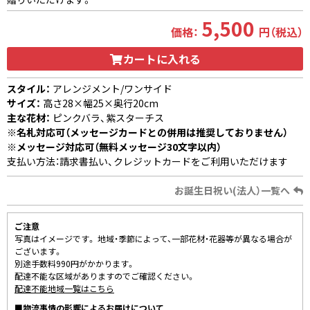
5,500
価格：
円（税込）
カートに入れる
スタイル：
アレンジメント/ワンサイド
サイズ：
高さ28×幅25×奥行20cm
主な花材：
ピンクバラ、紫スターチス
※名札対応可（メッセージカードとの併用は推奨しておりません）
※メッセージ対応可（無料メッセージ30文字以内）
支払い方法：請求書払い、クレジットカードをご利用いただけます
お誕生日祝い(法人）一覧へ
ご注意
写真はイメージです。 地域・季節によって、一部花材・花器等が異なる場合が
ございます。
別途手数料990円がかかります。
配達不能な区域がありますのでご確認ください。
配達不能地域一覧はこちら
■物流事情の影響によるお届けについて