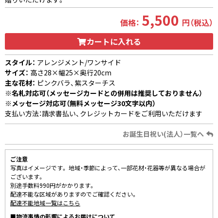
5,500
価格：
円（税込）
カートに入れる
スタイル：
アレンジメント/ワンサイド
サイズ：
高さ28×幅25×奥行20cm
主な花材：
ピンクバラ、紫スターチス
※名札対応可（メッセージカードとの併用は推奨しておりません）
※メッセージ対応可（無料メッセージ30文字以内）
支払い方法：請求書払い、クレジットカードをご利用いただけます
お誕生日祝い(法人）一覧へ
ご注意
写真はイメージです。 地域・季節によって、一部花材・花器等が異なる場合が
ございます。
別途手数料990円がかかります。
配達不能な区域がありますのでご確認ください。
配達不能地域一覧はこちら
■物流事情の影響によるお届けについて