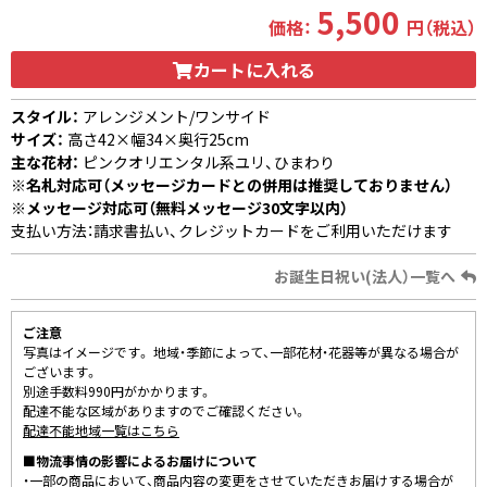
5,500
価格：
円（税込）
カートに入れる
スタイル：
アレンジメント/ワンサイド
サイズ：
高さ42×幅34×奥行25cm
主な花材：
ピンクオリエンタル系ユリ、ひまわり
※名札対応可（メッセージカードとの併用は推奨しておりません）
※メッセージ対応可（無料メッセージ30文字以内）
支払い方法：請求書払い、クレジットカードをご利用いただけます
お誕生日祝い(法人）一覧へ
ご注意
写真はイメージです。 地域・季節によって、一部花材・花器等が異なる場合が
ございます。
別途手数料990円がかかります。
配達不能な区域がありますのでご確認ください。
配達不能地域一覧はこちら
■物流事情の影響によるお届けについて
・一部の商品において、商品内容の変更をさせていただきお届けする場合が