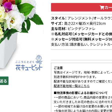
カ
スタイル：
アレンジメント/オールラウ
サイズ：
高さ22×幅35×奥行23cm
主な花材：
ピンクデンファレ
※名札対応可（メッセージカードとの併
※メッセージ対応可（無料メッセージ3
支払い方法：請求書払い、クレジットカ
ご注意
写真はイメージです。 地域・季節によって
別途手数料990円がかかります。
送る
配達不能な区域がありますのでご確認くだ
配達不能地域一覧はこちら
■物流事情の影響によるお届けについて
・一部の商品において、商品内容の変更をさ
文いただきましたお花の色合いに合わせた
・一部の地域でお届け日の変更のお願いを
・今後の状況によりお届けの内容に変更が