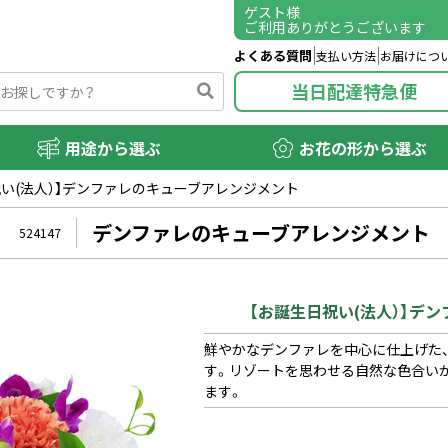
ゲスト
様
ご利用ありがとうございます
よくある質問
支払い方法
お届けにつ
当日配達特急便
用途から選ぶ
お花の形から選ぶ
祝い(法人）】デンファレのキューブアレンジメント
デンファレのキューブアレンジメント
524147
【お誕生日祝い(法人）】デ
鮮やかなデンファレを中心に仕上げた
す。リゾートを思わせる自然な色合い
ます。